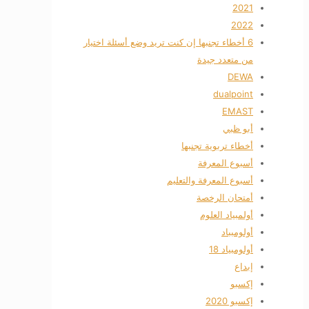
2021
2022
6 أخطاء تجنبها إن كنت تريد وضع أسئلة اختيار
من متعدد جيدة
DEWA
dualpoint
EMAST
أبو ظبي
أخطاء تربوية تجنبها
أسبوع المعرفة
أسبوع المعرفة والتعليم
أمتحان الرخصة
أولمبياد العلوم
أولومبباد
أولومبياد 18
إبداع
إكسبو
إكسبو 2020