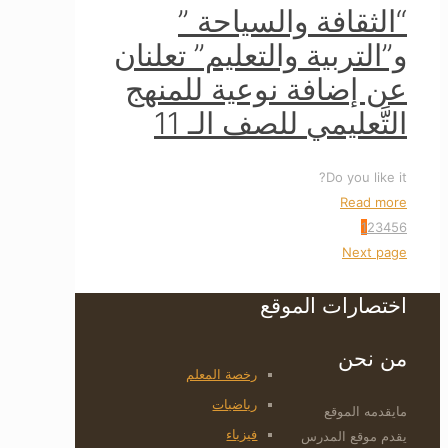
“الثقافة والسياحة ”
و”التربية والتعليم” تعلنان
عن إضافة نوعية للمنهج
التَّعليمي للصف الـ 11
Do you like it?
Read more
1
2
3
4
5
6
Next page
اختصارات الموقع
من نحن
رخصة المعلم
رياضيات
مايقدمه الموقع
فيزياء
يقدم موقع المدرس