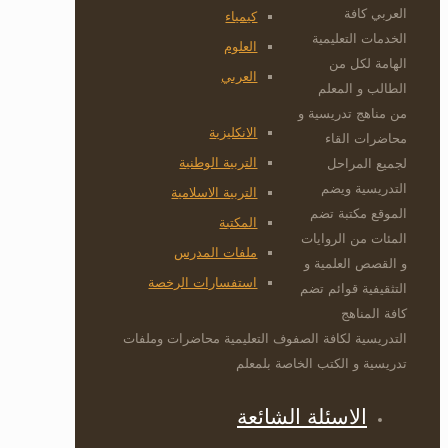
العربي كافة
كيمياء
الخدمات التعليمية
العلوم
الهامة لكل من
العربي
الطالب و المعلم
من مناهج تدريسية و
الانكليزية
محاضرات القاء
التربية الوطنية
لجميع المراحل
التدريسية ويضم
التربية الاسلامية
الموقع مكتبة تضم
المكتبة
المئات من الروايات
ملفات المدرس
و القصص العلمية و
استفسارات الرخصة
التثقيفية قوائم تضم
كافة المناهج
التدريسية لكافة الصفوف التعليمية محاضرات وملفات
تدريسية و الكتب الخاصة بلمعلم
الاسئلة الشائعة