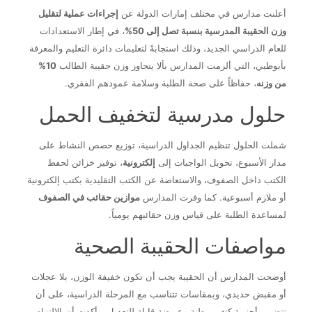
أعلنت مدارس في مختلف إمارات الدولة عن
إجراءات عملية لتقليل
وزن الحقيبة المدرسية بنسبة تصل إلى 50%
، في إطار الاستعدادات
للعام الدراسي الجديد، وذلك استجابةً لتعليمات دائرة التعليم والمعرفة
بأبوظبي، التي ألزمت المدارس بألا يتجاوز وزن حقيبة الطالب
10%
من وزنه
، حفاظاً على صحة الطلبة وسلامة عمودهم الفقري.
حلول مدرسية لتخفيف الحمل
شملت الحلول تنظيم الجداول الدراسية، توزيع حصص النشاط على
مدار الأسبوع، تحويل الواجبات إلى
إلكترونية
، توفير خزائن لحفظ
الكتب داخل الصفوف، والاستعاضة عن الكتب التقليدية بكتب إلكترونية
أو ملازم أسبوعية. كما وفرت المدارس
موازين حقائب في الصفوف
لمساعدة الطلبة على قياس وزن حقائبهم يومياً.
مواصفات الحقيبة الصحية
أوضحت المدارس أن الحقيبة يجب أن تكون خفيفة الوزن، بلا عجلات
أو مقبض حديدي، وبمقاسات تتناسب مع المرحلة الدراسية، على أن
تتضمن أحزمة كتف مبطنة وعريضة قابلة للتعديل. وأكدت أن الالتزام