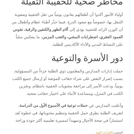
مخاطر صحية للحقيبة الثقيلة
أولياء الأمور أكدوا أن أطفالهم يعانون يومياً من ثقل الحقيبة وصعوبة
التنقل بها، خصوصاً مع صعود الدرج. فيما حذّر أطباء عظام وأطفال من
أن الوزن الزائد للحقيبة يؤدي إلى
آلام الظهر والكتفين والرقبة، تقوس
العمود الفقري، اضطرابات المشي، والتعب المزمن
، ما ينعكس سلباً
على النشاط البدني والأداء الأكاديمي للطلبة.
دور الأسرة والتوعية
حملت إدارات المدارس والمعلمون ذوي الطلبة جزءاً من المسؤولية،
بسبب إصرار البعض على شراء حقائب للموضة أو إرسال جميع الكتب
يومياً. ودعت الأسر إلى مراجعة محتويات الحقيبة بانتظام، وتخزين
الكتب في المنزل، ومساعدة الأبناء على اختيار حقائب صحية.
وأعلنت المدارس عن
حملات توعية في الأسبوع الأول من الدراسة
،
لتعريف الطلبة بطرق حمل الحقيبة وتنظيم محتوياتها، في خطوة تُعد
استثماراً في صحة الأجيال وتمهيداً لمسيرة تعليمية أكثر جودة وراحة.
المصدر:
الإمارات اليوم