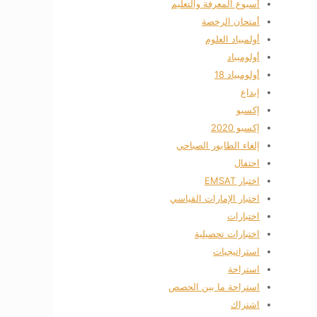
أسبوع المعرفة والتعليم
أمتحان الرخصة
أولمبياد العلوم
أولومبباد
أولومبياد 18
إبداع
إكسبو
إكسبو 2020
إلغاء الطابور الصباحي
احتفال
اختبار EMSAT
اختبار الإمارات القياسي
اختبارات
اختبارات تحصيلية
استراتيجيات
استراحة
استراحة ما بين الحصص
اشتراك