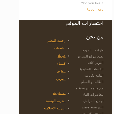
Do you like it?
Read more
اختصارات الموقع
من نحن
رخصة المعلم
رياضيات
مايقدمه الموقع
فيزياء
يقدم موقع المدرس
العربي كافة
كيمياء
الخدمات التعليمية
العلوم
الهامة لكل من
العربي
الطالب و المعلم
من مناهج تدريسية و
الانكليزية
محاضرات القاء
التربية الوطنية
لجميع المراحل
التدريسية ويضم
التربية الاسلامية
الموقع مكتبة تضم