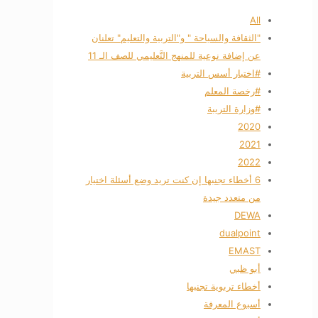
All
"الثقافة والسياحة " و"التربية والتعليم" تعلنان
عن إضافة نوعية للمنهج التَّعليمي للصف الـ 11
#اختبار أسس التربية
#رخصة المعلم
#وزارة التريبة
2020
2021
2022
6 أخطاء تجنبها إن كنت تريد وضع أسئلة اختيار
من متعدد جيدة
DEWA
dualpoint
EMAST
أبو ظبي
أخطاء تربوية تجنبها
أسبوع المعرفة