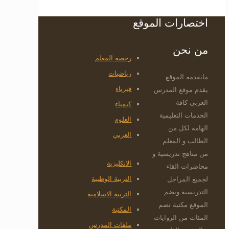
اختصارات الموقع
من نحن
رخصة المعلم
رياضيات
مايقدمه الموقع
فيزياء
يقدم موقع المدرس
العربي كافة
كيمياء
الخدمات التعليمية
العلوم
الهامة لكل من
العربي
الطالب و المعلم
من مناهج تدريسية و
الانكليزية
محاضرات القاء
التربية الوطنية
لجميع المراحل
التدريسية ويضم
التربية الاسلامية
الموقع مكتبة تضم
المكتبة
المئات من الروايات
ملفات المدرس