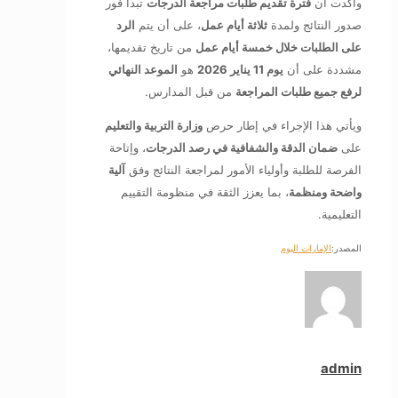
وأكدت أن
فترة تقديم طلبات مراجعة الدرجات
تبدأ فور
صدور النتائج ولمدة
ثلاثة أيام عمل
، على أن يتم
الرد
على الطلبات خلال خمسة أيام عمل
من تاريخ تقديمها،
مشددة على أن
يوم 11 يناير 2026
هو
الموعد النهائي
لرفع جميع طلبات المراجعة
من قبل المدارس.
ويأتي هذا الإجراء في إطار حرص
وزارة التربية والتعليم
على
ضمان الدقة والشفافية في رصد الدرجات
، وإتاحة
الفرصة للطلبة وأولياء الأمور لمراجعة النتائج وفق
آلية
واضحة ومنظمة
، بما يعزز الثقة في منظومة التقييم
التعليمية.
المصدر:
الإمارات اليوم
admin