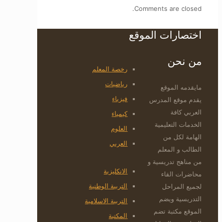
Comments are closed.
اختصارات الموقع
من نحن
رخصة المعلم
رياضيات
مايقدمه الموقع
فيزياء
يقدم موقع المدرس
العربي كافة
كيمياء
الخدمات التعليمية
العلوم
الهامة لكل من
العربي
الطالب و المعلم
من مناهج تدريسية و
الانكليزية
محاضرات القاء
التربية الوطنية
لجميع المراحل
التدريسية ويضم
التربية الاسلامية
الموقع مكتبة تضم
المكتبة