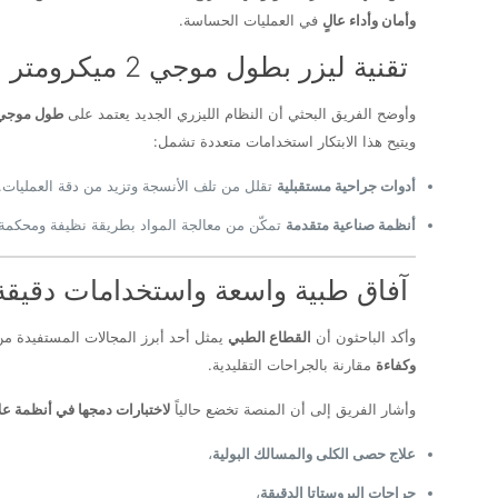
وأمان وأداء عالٍ
في العمليات الحساسة.
تقنية ليزر بطول موجي 2 ميكرومتر
وأوضح الفريق البحثي أن النظام الليزري الجديد يعتمد على
طول موجي يبلغ 2 
ويتيح هذا الابتكار استخدامات متعددة تشمل:
أدوات جراحية مستقبلية
تقلل من تلف الأنسجة وتزيد من دقة العمليات.
أنظمة صناعية متقدمة
تمكّن من معالجة المواد بطريقة نظيفة ومحكمة
آفاق طبية واسعة واستخدامات دقيقة
وأكد الباحثون أن
القطاع الطبي
يمثل أحد أبرز المجالات المستفيدة من التقن
وكفاءة
مقارنة بالجراحات التقليدية.
وأشار الفريق إلى أن المنصة تخضع حالياً
لاختبارات دمجها في أنظمة عل
علاج حصى الكلى والمسالك البولية
،
جراحات البروستاتا الدقيقة
،