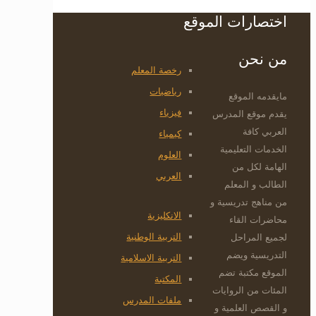
اختصارات الموقع
من نحن
رخصة المعلم
رياضيات
مايقدمه الموقع
فيزياء
يقدم موقع المدرس
العربي كافة
كيمياء
الخدمات التعليمية
العلوم
الهامة لكل من
العربي
الطالب و المعلم
من مناهج تدريسية و
الانكليزية
محاضرات القاء
التربية الوطنية
لجميع المراحل
التدريسية ويضم
التربية الاسلامية
الموقع مكتبة تضم
المكتبة
المئات من الروايات
ملفات المدرس
و القصص العلمية و