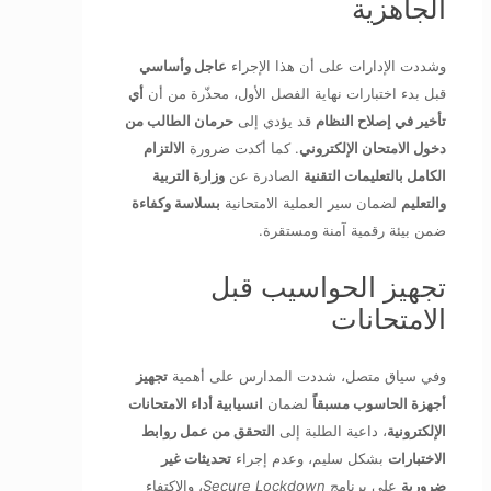
الجاهزية
وشددت الإدارات على أن هذا الإجراء
عاجل وأساسي
قبل بدء اختبارات نهاية الفصل الأول، محذّرة من أن
أي
تأخير في إصلاح النظام
قد يؤدي إلى
حرمان الطالب من
دخول الامتحان الإلكتروني
. كما أكدت ضرورة
الالتزام
الكامل بالتعليمات التقنية
الصادرة عن
وزارة التربية
والتعليم
لضمان سير العملية الامتحانية
بسلاسة وكفاءة
ضمن بيئة رقمية آمنة ومستقرة.
تجهيز الحواسيب قبل
الامتحانات
وفي سياق متصل، شددت المدارس على أهمية
تجهيز
أجهزة الحاسوب مسبقاً
لضمان
انسيابية أداء الامتحانات
الإلكترونية
، داعية الطلبة إلى
التحقق من عمل روابط
الاختبارات
بشكل سليم، وعدم إجراء
تحديثات غير
ضرورية
على برنامج
Secure Lockdown
، والاكتفاء