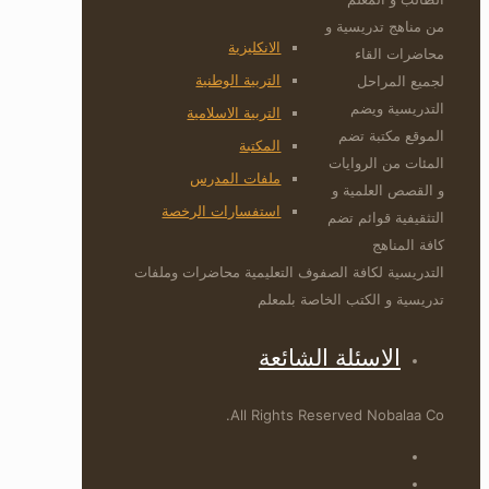
من مناهج تدريسية و
الانكليزية
محاضرات القاء
التربية الوطنية
لجميع المراحل
التدريسية ويضم
التربية الاسلامية
الموقع مكتبة تضم
المكتبة
المئات من الروايات
ملفات المدرس
و القصص العلمية و
استفسارات الرخصة
التثقيفية قوائم تضم
كافة المناهج
التدريسية لكافة الصفوف التعليمية محاضرات وملفات
تدريسية و الكتب الخاصة بلمعلم
الاسئلة الشائعة
All Rights Reserved Nobalaa Co.