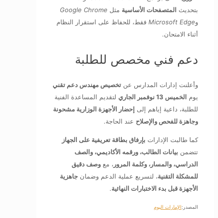
بتحديث
المتصفحات الأساسية
مثل
Google Chrome
و
Microsoft Edge
فقط، للحفاظ على استقرار النظام
أثناء الامتحان.
دعم فني مخصص للطلبة
وأعلنت إدارات المدارس عن
تخصيص مهندس دعم تقني
يوم
الخميس 13 نوفمبر الجاري
لتقديم المساعدة الفنية
للطلبة، داعية إياهم إلى
إحضار الأجهزة الوزارية مشحونة
وجاهزة للفحص والإصلاح
عند الحاجة.
كما طالبت الإدارات
بإرفاق بطاقة تعريفية على الجهاز
تتضمن
بيانات الطالب، ورقمه الأكاديمي، والصف
الدراسي، والمسار، وكلمة المرور
، مع
وصف دقيق
للمشكلة التقنية
، لتسريع عملية الدعم وضمان
جاهزية
الأجهزة قبل بدء الاختبارات النهائية
.
المصدر:
الإمارات اليوم