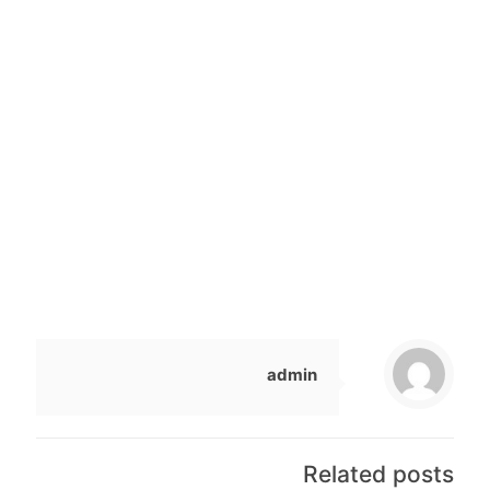
الحالية تشكل فرصة مواتية لمدارسهم للعمل على تصميم أفضل
الحلول الإبداعية المتنوعة التي تناسبها تبعاً لإمكانيات وقدرات
كل منها، وبما يواكب احتياجات وتوقعات مجتمع المدرسة.
وتحتضن دبي 209 مدارس خاصة تطبق حوالي 16 منهاجاً تعليمياً
متنوعاً، وتستقبل نحو 300 ألف طالب وطالبة.
ويمكن الحصول على مزيد من المعلومات عبر الموقع: https:/‏‏/‏‏
www.khda.gov.ae/‏‏ar/‏‏safetyatschools
المصدر : ( جريدة البيان )
admin
Related posts