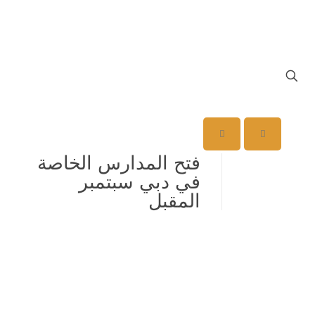
فتح المدارس الخاصة
في دبي سبتمبر
المقبل
عقدت هيئة المعرفة والتنمية البشرية بدبي أمس لقاءً موسعاً عن
بُعد ضمّ مديري المدارس الخاصة في دبي، لمناقشة الاستعدادات
لإعادة فتح مدارس دبي للعام الدراسي القادم 2020 ـ 2021،
في شهر سبتمبر، وضمان أعلى درجات الجاهزية لاستقبال
الطلبة، وذلك بما يواكب الإجراءات الاحترازية والاشتراطات