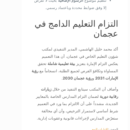
تنظيم موضوع
الرسوم الإضافية
بحيث لا تُفرض
إلا وفق ضوابط محددة وباعتماد رسمي.
التزام التعليم الدامج في
عجمان
أكد محمد خليل الهاشمي، المدير التنفيذي لمكتب
شؤون التعليم الخاص في عجمان، أن هذا التعميم
يعكس التزام الإمارة بتعزيز
بيئة تعليمية شاملة
تحقق
المساواة وتكافؤ الفرص لجميع الطلبة، انسجاماً مع
رؤية
الإمارات 2031
و
رؤية عجمان 2030
.
وأضاف أن المكتب سيتابع التنفيذ من خلال
زيارات
رقابية دورية
لضمان التزام المدارس الخاصة بالمعايير
الجديدة، مشدداً على أن الالتزام بما ورد في التعميم
شرط أساسي لاستمرار الترخيص، وأن أي مخالفة
ستعرّض المدارس لإجراءات قانونية وعقوبات إدارية.
المصدر:
الإمارات اليوم