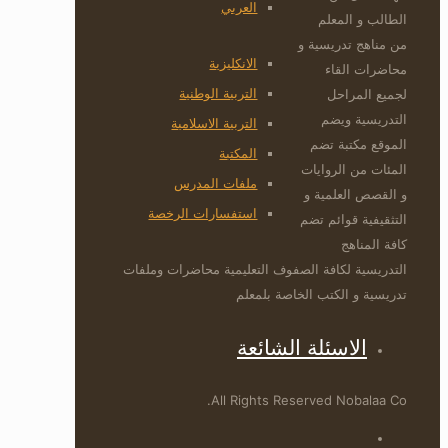
العربي
الطالب و المعلم
من مناهج تدريسية و
الانكليزية
محاضرات القاء
التربية الوطنية
لجميع المراحل
التدريسية ويضم
التربية الاسلامية
الموقع مكتبة تضم
المكتبة
المئات من الروايات
ملفات المدرس
و القصص العلمية و
استفسارات الرخصة
التثقيفية قوائم تضم
كافة المناهج
التدريسية لكافة الصفوف التعليمية محاضرات وملفات
تدريسية و الكتب الخاصة بلمعلم
الاسئلة الشائعة
All Rights Reserved Nobalaa Co.