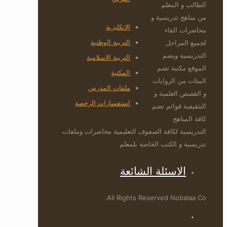
الطالب و المعلم
من مناهج تدريسية و
الانكليزية
محاضرات القاء
التربية الوطنية
لجميع المراحل
التدريسية ويضم
التربية الاسلامية
الموقع مكتبة تضم
المكتبة
المئات من الروايات
ملفات المدرس
و القصص العلمية و
استفسارات الرخصة
التثقيفية قوائم تضم
كافة المناهج
التدريسية لكافة الصفوف التعليمية محاضرات وملفات
تدريسية و الكتب الخاصة بلمعلم
الاسئلة الشائعة
All Rights Reserved Nobalaa Co.