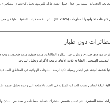
معالجة التحديات البيئية من خلال حلول تقنية قابلة للتوسع، تعمل كـ«نظام استباقي» 
جاهات تكنولوجيا المعلومات (IIT 2025)
الذي نظمته كليات التقنية العليا في
مدينة
لطائرات دون طيار
ائرات من دون طيار»
، وشارك في ابتكاره الطالبات:
مريم سيف، مريم طحنون، زينب صا
لتصميم الهندسي، الطباعة ثلاثية الأبعاد، برمجة الأكواد، وتحليل البيانات
.
ا لخدمة البيئة
، عبر ابتكار وسيلة ذكية لرصد الملوثات الهوائية في المناطق الصناع
ية الدقة
لقياس نسب الغازات الملوِّثة في الجو، بالإضافة إلى وحدة تحليل تعتمد ع
ت البيئية الصغيرة
التي تعمل بتنسيق مشترك لتغطية مساحات واسعة من المدن والم