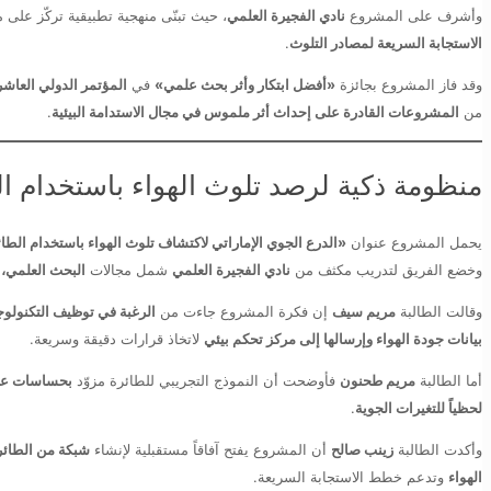
وأشرف على المشروع
نادي الفجيرة العلمي
، حيث تبنّى منهجية تطبيقية تركّز على 
الاستجابة السريعة لمصادر التلوث
.
وقد فاز المشروع بجائزة
«أفضل ابتكار وأثر بحث علمي»
في
المؤتمر الدولي العاشر لات
من
المشروعات القادرة على إحداث أثر ملموس في مجال الاستدامة البيئية
.
منظومة ذكية لرصد تلوث الهواء باستخدام ا
يحمل المشروع عنوان
«الدرع الجوي الإماراتي لاكتشاف تلوث الهواء باستخدام الط
وخضع الفريق لتدريب مكثف من
نادي الفجيرة العلمي
شمل مجالات
البحث العلمي، ا
وقالت الطالبة
مريم سيف
إن فكرة المشروع جاءت من
الرغبة في توظيف التكنولوجي
بيانات جودة الهواء وإرسالها إلى مركز تحكم بيئي
لاتخاذ قرارات دقيقة وسريعة.
أما الطالبة
مريم طحنون
فأوضحت أن النموذج التجريبي للطائرة مزوّد
بحساسات عال
لحظياً للتغيرات الجوية
.
وأكدت الطالبة
زينب صالح
أن المشروع يفتح آفاقاً مستقبلية لإنشاء
شبكة من الطائرا
الهواء
وتدعم خطط الاستجابة السريعة.