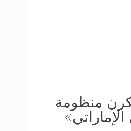
تكرن منظومة
الإماراتي»