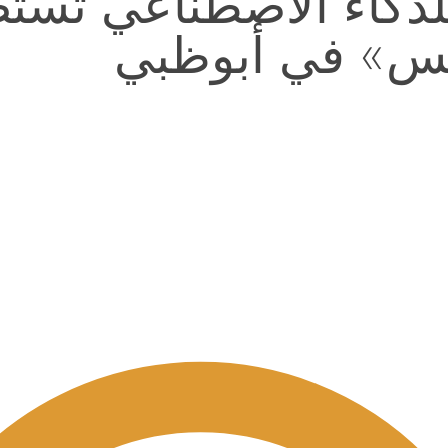
للذكاء الاصطناعي تس
يلس» في أبوظبي