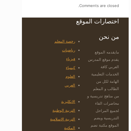
Comments are closed.
اختصارات الموقع
من نحن
رخصة المعلم
رياضيات
مايقدمه الموقع
فيزياء
يقدم موقع المدرس
العربي كافة
كيمياء
الخدمات التعليمية
العلوم
الهامة لكل من
العربي
الطالب و المعلم
من مناهج تدريسية و
الانكليزية
محاضرات القاء
التربية الوطنية
لجميع المراحل
التدريسية ويضم
التربية الاسلامية
الموقع مكتبة تضم
المكتبة