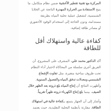
المركزة مع تقنية تقطير الأغشية
ضمن نظام متكامل، ما
يتيح
الاستفادة من الحرارة المهدرة
الناتجة عن الخلايا
الشمسية، لتشغيل عملية تحلية المياه بطريقة
مستدامة، ودون الحاجة إلى استخدام الوقود الأحفوري
أو مصادر طاقة إضافية.
كفاءة عالية واستهلاك أقل
للطاقة
أكد
الدكتور محمد علي
، المشرف على المشروع، أن
الفريق أجرى سلسلة من المحاكاة لاختبار أداء النظام
تحت ظروف مناخية متغيرة، مثل
تفاوت الإشعاع
الشمسي ومعدلات تدفق المياه والفصول السنوية
.
وأظهرت النتائج أن
إنتاج المياه بلغ ذروته بعد الظهر خلال
الصيف
، بينما
بلغ إنتاج الكهرباء ذروته ظهراً تقريباً
.
وأشار إلى أن الجهاز يتمتع بـ
كفاءة عالية في استهلاك
الطاقة
، مقارنة بأنظمة التحلية التقليدية، حيث يعتمد