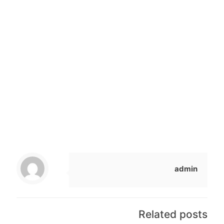
الرسمية لاستكمال بناء شخصية كل إنسان يعيش على أرض دولة
الإمارات، ليصبح مستقلاً في تفكيره ومتوازناً في عناصر
شخصيته، وإنساناً يجمع في داخله وحدة كلية متجانسة بين ما هو
عالمي في الثقافة الإنسانية، وكل ما تحويه ثقافته الوطنية.
وأضافت أن المشروع يسعى أيضاً لتأصيل فكرة أن الإنسان الذي
يعيش على أرض الدولة، إنسان مؤهل للإبداع والابتكار لما فيه
فائدة الإنسانية، إنسان يثق بنفسه ويقدر إنسانيته ويحترم كرامة
الآخرين وحرياتهم، كما يحترم اختلافهم ويستخدم العقل في
الحوار.
المصدر : ( الخليج خمسون عاماً ) .
admin
Related posts