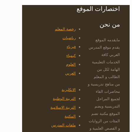
اختصارات الموقع
من نحن
رخصة المعلم
رياضيات
مايقدمه الموقع
فيزياء
يقدم موقع المدرس
العربي كافة
كيمياء
الخدمات التعليمية
العلوم
الهامة لكل من
العربي
الطالب و المعلم
من مناهج تدريسية و
الانكليزية
محاضرات القاء
التربية الوطنية
لجميع المراحل
التدريسية ويضم
التربية الاسلامية
الموقع مكتبة تضم
المكتبة
المئات من الروايات
ملفات المدرس
و القصص العلمية و