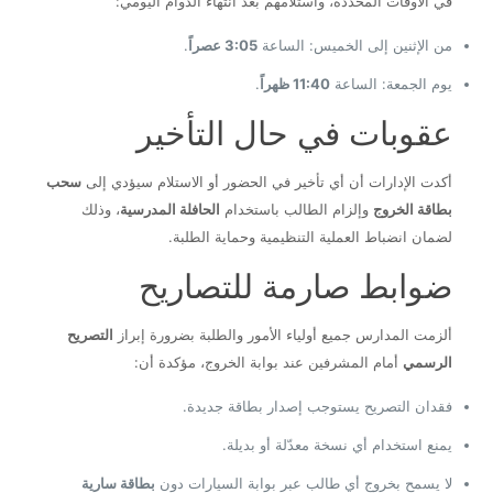
في الأوقات المحددة، واستلامهم بعد انتهاء الدوام اليومي:
من الإثنين إلى الخميس: الساعة
3:05 عصراً
.
يوم الجمعة: الساعة
11:40 ظهراً
.
عقوبات في حال التأخير
أكدت الإدارات أن أي تأخير في الحضور أو الاستلام سيؤدي إلى
سحب
بطاقة الخروج
وإلزام الطالب باستخدام
الحافلة المدرسية
، وذلك
لضمان انضباط العملية التنظيمية وحماية الطلبة.
ضوابط صارمة للتصاريح
ألزمت المدارس جميع أولياء الأمور والطلبة بضرورة إبراز
التصريح
الرسمي
أمام المشرفين عند بوابة الخروج، مؤكدة أن:
فقدان التصريح يستوجب إصدار بطاقة جديدة.
يمنع استخدام أي نسخة معدّلة أو بديلة.
لا يسمح بخروج أي طالب عبر بوابة السيارات دون
بطاقة سارية