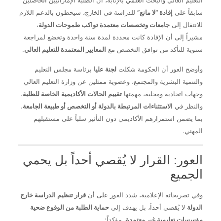
التعليم العالي والبحث العلمي بالإنابة، أن الطلبة الإماراتيين الحاصلين
سابقاً على
إفادة “لا مانع”
للدراسة في الخارج، سيحظون بالدعم اللازم
للانتقال إلى
جامعات وتخصصات معتمدة تواكب طموحات الدولة
،
مشيراً إلى أن الإفادة كانت محددة لمدة سنة واحدة وتخضع لمراجعة
سنوية للتأكد من توافق التخصص مع
المعايير المعتمدة للتعليم العالي
.
وأوضح العور أن الحكومة شكلت
لجنة عليا
برئاسة مجلس التعليم
والتنمية البشرية والمجتمع، وعضوية ممثلين عن وزارة التعليم العالي
وجهات اتحادية ومحلية، مهمتها
تقييم الحالات الأكاديمية الخاصة للطلبة
،
والنظر في
الاستثناءات المرتبطة بالدولة أو التخصص أو طبيعة الجامعة
،
بما يضمن استمرارهم الأكاديمي دون التأثير سلباً على مستقبلهم
المهني.
العور: القرار لا يُقصي أحداً بل يحمي
الجميع
وفي تصريحاته الإعلامية، شدد العور على أن
قرار تنظيم الدراسة خارج
الدولة
لا يُقصي أحداً، بل يهدف إلى
حماية الطلبة من الوقوع ضحية
مؤسسات تعليمية غير معتمدة
، مؤكداً: