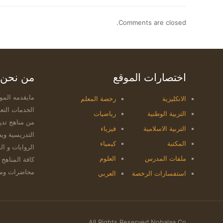
Comments are closed.
اختصارات الموقع
من نحن
مايقدمه المو
الانكليزية
رخصة المعلم
الخدمات التعل
التربية الوطنية
رياضيات
من مناهج تدر
التربية الاسلامية
فيزياء
التدريسية وي
المكتبة
كيمياء
الروايات و ال
ملفات المدرس
العلوم
كافة المناهج 
محاضرات وملف
استفسارات الرخصة
العربي
All Rights Reserved Nobalaa Co.