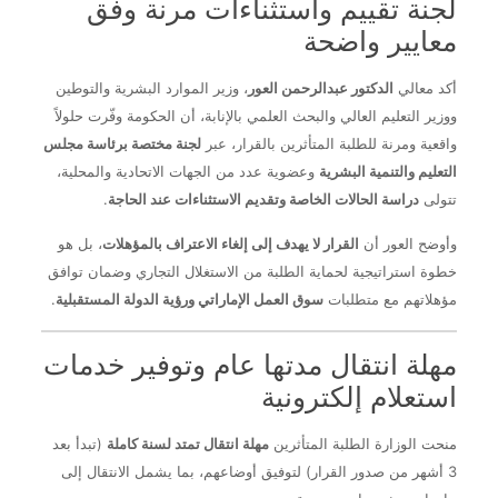
لجنة تقييم واستثناءات مرنة وفق
معايير واضحة
أكد معالي
الدكتور عبدالرحمن العور
، وزير الموارد البشرية والتوطين
ووزير التعليم العالي والبحث العلمي بالإنابة، أن الحكومة وفّرت حلولاً
واقعية ومرنة للطلبة المتأثرين بالقرار، عبر
لجنة مختصة برئاسة مجلس
التعليم والتنمية البشرية
وعضوية عدد من الجهات الاتحادية والمحلية،
تتولى
دراسة الحالات الخاصة وتقديم الاستثناءات عند الحاجة
.
وأوضح العور أن
القرار لا يهدف إلى إلغاء الاعتراف بالمؤهلات
، بل هو
خطوة استراتيجية لحماية الطلبة من الاستغلال التجاري وضمان توافق
مؤهلاتهم مع متطلبات
سوق العمل الإماراتي ورؤية الدولة المستقبلية
.
مهلة انتقال مدتها عام وتوفير خدمات
استعلام إلكترونية
منحت الوزارة الطلبة المتأثرين
مهلة انتقال تمتد لسنة كاملة
(تبدأ بعد
3 أشهر من صدور القرار) لتوفيق أوضاعهم، بما يشمل الانتقال إلى