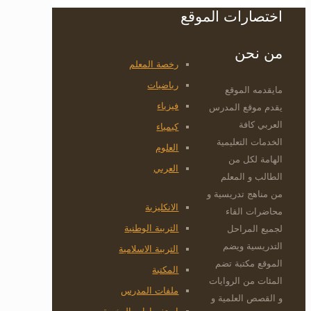
اختصارات الموقع
من نحن
رخصة المعلم
رياضيات
مايقدمه الموقع
فيزياء
يقدم موقع المدرس
العربي كافة
كيمياء
الخدمات التعليمية
العلوم
الهامة لكل من
العربي
الطالب و المعلم
من مناهج تدريسية و
الانكليزية
محاضرات القاء
التربية الوطنية
لجميع المراحل
التدريسية ويضم
التربية الاسلامية
الموقع مكتبة تضم
المكتبة
المئات من الروايات
ملفات المدرس
و القصص العلمية و
استفسارات الرخصة