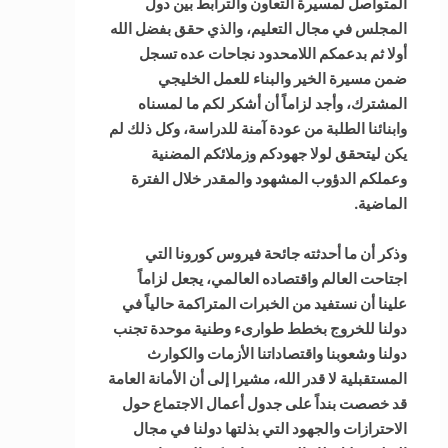
المتواصل لمسيرة التعاون والترابط بين دول
المجلس في مجال التعليم، والذي حقق بفضل الله
أولا ثم بدعمكم اللامحدود نجاحات عده تسجل
ضمن مسيرة الخير والبناء للعمل الخليجي
المشترك، وأجد لزاماً أن أشكر لكم ما لمسناه
وابنائنا الطلبة من عودة آمنة للدراسة، وكل ذلك لم
يكن ليتحقق لولا جهودكم وزملائكم المضنية
وعملكم الدؤوب المشهود والمقدر خلال الفترة
الماضية.
وذكر أن ما أحدثته جائحة فيروس كورونا التي
اجتاحت العالم واقتصاده العالمي، يجعل لزاماً
علينا أن نستفيد من الخبرات المتراكمة حالياً في
دولنا للخروج بخطط طوارىء وطنية موحدة تجنب
دولنا وشعوبنا واقتصاداتنا الأزمات والكوارث
المستقبلية لا قدر الله، مشيرا إلى أن الأمانة العامة
قد خصصت بنداً على جدول أعمال الاجتماع حول
الاحترازات والجهود التي بذلتها دولنا في مجال