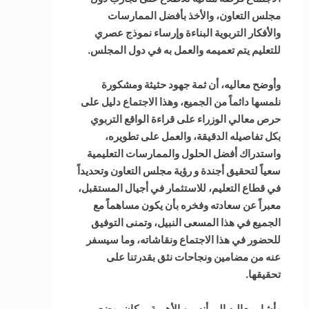
مجلس التعاون، والأخذ بأفضل الممارسات
والأفكار التربوية البناءة وإرساء نموذج عصري
للتعليم يتم تعميمه والعمل به في دول المجلس.
وأوضح معاليه، أن ثمة جهود حثيثة ومشكورة
نلمسها دائماً من الجميع، وهذا الاجتماع دليل على
حرص معالي الوزراء على قراءة الواقع التربوي
بكل تفاصيله الدقيقة، والعمل على تطويره،
واستدراك أفضل الحلول والممارسات التعليمية
سعياً لتحقيق أجندة و رؤية مجلس التعاون وتحديداً
في قطاع التعليم، للاستثمار في أجيال المستقبل،
معبراً عن سعادته وفخره بأن يكون مساهماً مع
الجميع في هذا المسعى النبيل، وتمنى التوفيق
للحضور في هذا الاجتماع ونقاشاته، وما سيسفر
عنه من مضامين ونجاحات نثق بقدرتنا على
تحقيقها.
وأشار معاليه إلى أنه من الأهمية بمكان، وضع