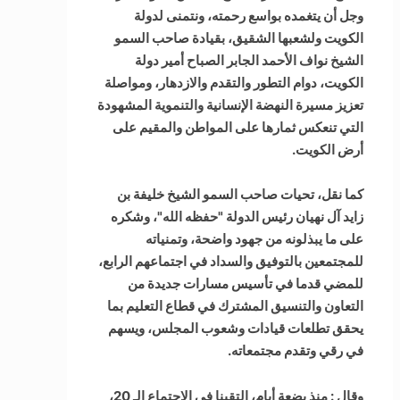
وجل أن يتغمده بواسع رحمته، ونتمنى لدولة
الكويت ولشعبها الشقيق، بقيادة صاحب السمو
الشيخ نواف الأحمد الجابر الصباح أمير دولة
الكويت، دوام التطور والتقدم والازدهار، ومواصلة
تعزيز مسيرة النهضة الإنسانية والتنموية المشهودة
التي تنعكس ثمارها على المواطن والمقيم على
أرض الكويت.
كما نقل، تحيات صاحب السمو الشيخ خليفة بن
زايد آل نهيان رئيس الدولة "حفظه الله"، وشكره
على ما يبذلونه من جهود واضحة، وتمنياته
للمجتمعين بالتوفيق والسداد في اجتماعهم الرابع،
للمضي قدما في تأسيس مسارات جديدة من
التعاون والتنسيق المشترك في قطاع التعليم بما
يحقق تطلعات قيادات وشعوب المجلس، ويسهم
في رقي وتقدم مجتمعاته.
وقال : منذ بضعة أيام، التقينا في الاجتماع الـ 20،