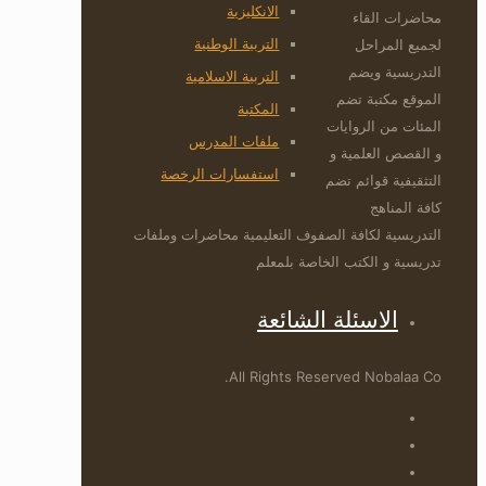
الانكليزية
محاضرات القاء
التربية الوطنية
لجميع المراحل
التدريسية ويضم
التربية الاسلامية
الموقع مكتبة تضم
المكتبة
المئات من الروايات
ملفات المدرس
و القصص العلمية و
استفسارات الرخصة
التثقيفية قوائم تضم
كافة المناهج
التدريسية لكافة الصفوف التعليمية محاضرات وملفات
تدريسية و الكتب الخاصة بلمعلم
الاسئلة الشائعة
All Rights Reserved Nobalaa Co.