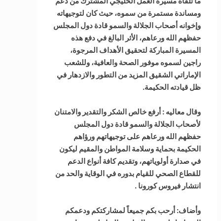
ما تلقاه مسيرة العمل الخليجي المشترك من دعم
ومساندة مستمرة من سموه، حيث كان لتوجيهاته
وإخوانه أصحاب الجلالة والسمو قادة دول المجلس
حفظهم الله ورعاهم، الأثر البالغ في دفع هذه
المسيرة المباركة لتحقيق الأهداف المرجوة،
راجين لسموه موفور الصحة والعافية، وللشعب
الإماراتي الشقيق المزيد من التطور والازدهار في
ظل قيادته الحكيمة.
وقال معاليه : أرفع خالص الشكر والتقدير والامتنان
لأصحاب الجلالة والسمو قادة دول المجلس
حفظهم الله ورعاهم على توجيهاتهم ورؤاهم
الحكيمة بحماية وسلامة المواطن والمقيم ليكون
في صدارة أولوياتهم، وتقديم كافة أنواع الدعم
للقطاع الصحي للقيام بدوره في الوقاية والحد من
انتشار فيروس كورونا .
وأضاف: أرحب بكم جميعاً لمشاركتكم ودعمكم