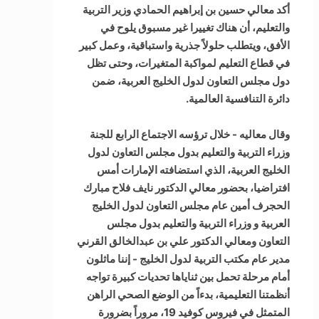
أكد معالي حسين بن إبراهيم الحمادي وزير التربية
والتعليم، أن هناك تغييرا غير مسبوق يلوح في
الأفق، ويتطلب حلولاً جذرية واستباقية، وعمل كبير
في قطاع التعليم لمواكبة المتغيرات، وحتى تظل
دول مجلس التعاون لدول الخليج العربية، ضمن
دائرة التنافسية العالمية.
وقال معاليه - خلال ترؤسه الاجتماع الرابع للجنة
وزراء التربية والتعليم بدول مجلس التعاون لدول
الخليج العربية، الذي استضافته الإمارات أمس
افتراضيا، بحضور معالي الدكتور نايف فلاح مبارك
الحجرف أمين عام مجلس التعاون لدول الخليج
العربية و وزراء التربية والتعليم بدول مجلس
التعاون ومعالي الدكتور علي بن عبدالخالق القرني
مدير عام مكتب التربية لدول الخليج - إننا ماثلون
أمام مرحلة تحمل بين ثناياها تحديات كبيرة تواجه
أنظمتنا التعليمية، بدءاً من الوضع الصحي الراهن
المتمثل في فيروس كوفيد 19، مروراً بضرورة